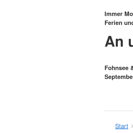
Immer Mon
Ferien un
An 
Fohnsee &
September
Start