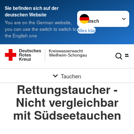
Sie befinden sich auf der
Sprache wechseln zu
deutschen Website
You are on the German website,
you can use the switch to switch to
Alles klar
the English one
Kreiswasserwacht
Weilheim-Schongau
Tauchen
Rettungstaucher -
Nicht vergleichbar
mit Südseetauchen