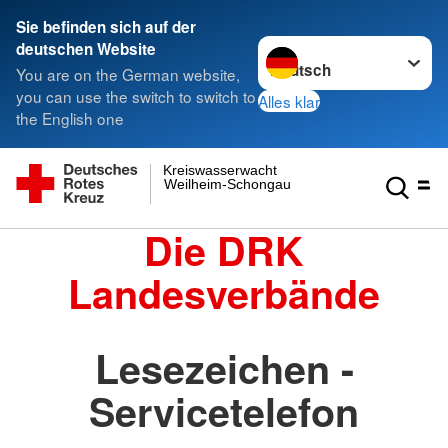
Sie befinden sich auf der
Sprache wechseln zu
deutschen Website
You are on the German website,
you can use the switch to switch to
Alles klar
the English one
Kreiswasserwacht
Weilheim-Schongau
Die DRK
Landesverbände
Lesezeichen -
Servicetelefon