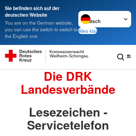
Sie befinden sich auf der
Sprache wechseln zu
deutschen Website
You are on the German website,
you can use the switch to switch to
Alles klar
the English one
Kreiswasserwacht
Weilheim-Schongau
Die DRK
Landesverbände
Lesezeichen -
Servicetelefon