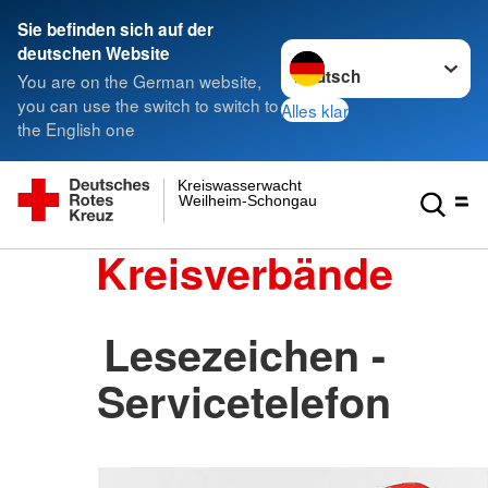
Sie befinden sich auf der
Sprache wechseln zu
deutschen Website
You are on the German website,
you can use the switch to switch to
Alles klar
the English one
Kreiswasserwacht
Weilheim-Schongau
Kreisverbände
Lesezeichen -
Servicetelefon