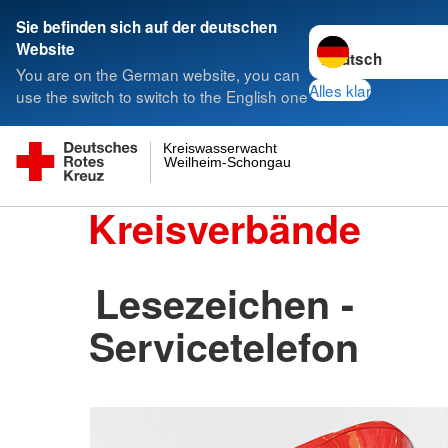
Sie befinden sich auf der deutschen
Sprache wechseln 
Website
You are on the German website, you can
Alles klar
use the switch to switch to the English one
Kreiswasserwacht
Weilheim-Schongau
Kreisverbände
Lesezeichen -
Servicetelefon