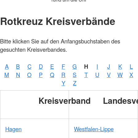
Rotkreuz Kreisverbände
Bitte klicken Sie auf den Anfangsbuchstaben des
gesuchten Kreisverbandes.
A
B
C
D
E
F
G
H
I
J
K
L
M
N
O
P
Q
R
S
T
U
V
W
X
Y
Z
Kreisverband
Landesv
Hagen
Westfalen-Lippe