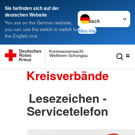
Sie befinden sich auf der
Sprache wechseln zu
deutschen Website
You are on the German website,
you can use the switch to switch to
Alles klar
the English one
Kreiswasserwacht
Weilheim-Schongau
Kreisverbände
Lesezeichen -
Servicetelefon